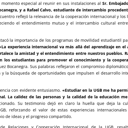
n momento especial al reunir en sus instalaciones al
Sr. Embajad
ocanegra, y a Rafael Calvo, estudiante de intercambio proceden
uentro reflejó la relevancia de la cooperación internacional y los 
eciendo el entendimiento mutuo y el intercambio cultural entr
tacó la importancia de los programas de movilidad estudiantil pa
«La experiencia internacional va más allá del aprendizaje en el 
ortalece la amistad y el entendimiento entre nuestros pueblos. R
en los estudiantes para promover el conocimiento y la cooper
guez Bocanegra. Sus palabras reflejaron el compromiso diplomátic
da y la búsqueda de oportunidades que impulsen el desarrollo int
riencia con evidente entusiasmo.
«Estudiar en la UGB me ha perm
al. La calidez de las personas y la calidad de la educación m
ionado. Su testimonio dejó en claro la huella que deja la cu
GB, reforzando el valor de estas experiencias internacionale
bio de ideas y el progreso compartido.
de Relaciones y Cooperación Internacional de la UGB, resalt