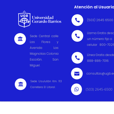
Atención al Usuari

(503) 2645 6500
Llama Gratis des

Sede Central calle

un número fijo o
Las Flores y
celular 800-702
Avenida Las
Magnolias Colonia
Línea Gratis desd

Escolán. San
888-886-7016
Miguel.

consultas@ugb.e
Sede Usulután Km. 113

Carretera El Litoral.

(503) 2645-6500