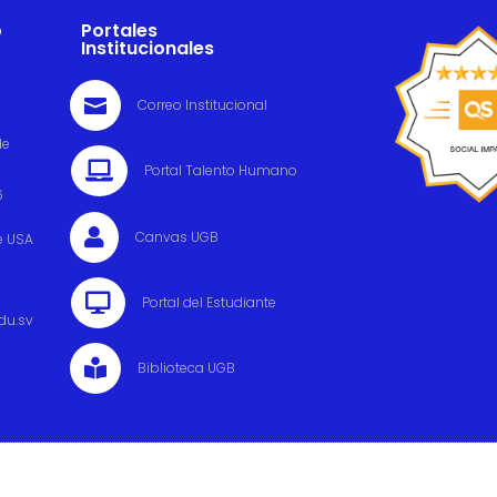
o
Portales
Institucionales

Correo Institucional
de

Portal Talento Humano
6

Canvas UGB
e USA

Portal del Estudiante
du.sv

Biblioteca UGB