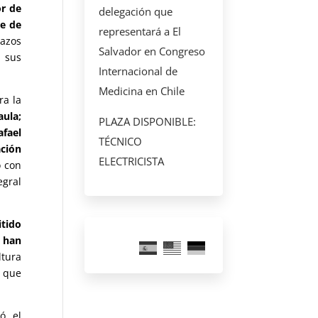
or de
delegación que
te de
representará a El
lazos
Salvador en Congreso
e sus
Internacional de
Medicina en Chile
ra la
aula;
PLAZA DISPONIBLE:
afael
TÉCNICO
ación
ELECTRICISTA
o con
egral
itido
e han
ltura
s que
ó el