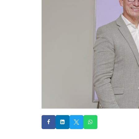



