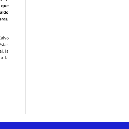
o que
paldo
eras,
Calvo
Estas
l, la
 a la