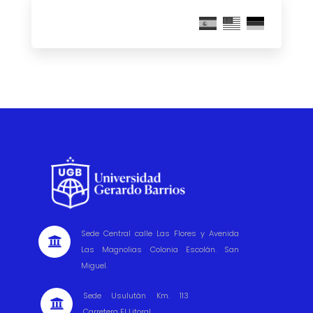
Sede Central calle Las Flores y Avenida

Las Magnolias Colonia Escolán. San
Miguel.
Sede Usulután Km. 113

Carretera El Litoral.