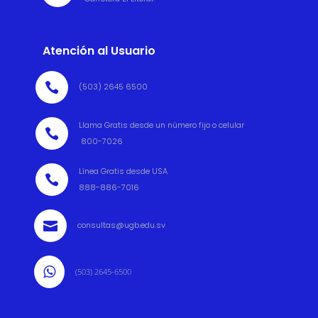
Atención al Usuario

(503) 2645 6500
Llama Gratis desde un número fijo o celular

800-7026
Línea Gratis desde USA

888-886-7016

consultas@ugb.edu.sv

(503) 2645-6500