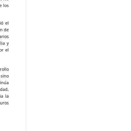
e los
ió el
ón de
arios
lia y
or el
ollo
 sino
tinúa
idad,
ia la
uros