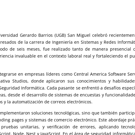
niversidad Gerardo Barrios (UGB) San Miguel celebró recientemen
gresados de la carrera de Ingeniería en Sistemas y Redes Informát
iodo de seis meses, fue realizado tanto de manera presencial
riencia invaluable en el contexto laboral real y fortaleciendo el p
ntegrarse en empresas líderes como Central America Software Ser
eativa Studios, donde aplicaron sus conocimientos y habilidad
 Seguridad Informática. Cada pasante se enfrentó a desafíos especí
reas, desde el desarrollo de sistemas de encuestas y funcionalidad
os y la automatización de correos electrónicos.
 implementaron soluciones tecnológicas, sino que también partici
anding pages y sistemas de comercio electrónico. Este abordaje prá
 pruebas unitarias, y verificación de errores, aplicando tecnol
pt, Node, Nest y JavaScript. En el área de seguridad informática