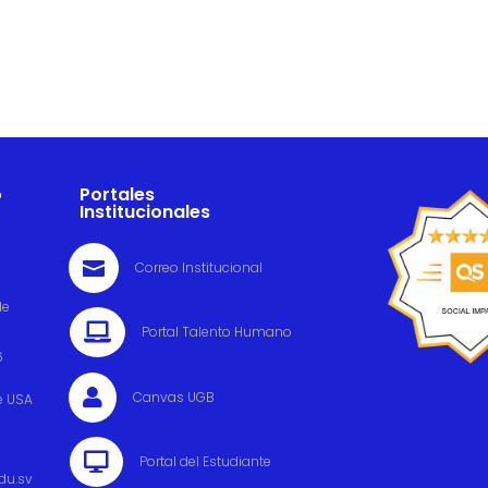
o
Portales
Institucionales

Correo Institucional
de

Portal Talento Humano
6

Canvas UGB
e USA

Portal del Estudiante
du.sv