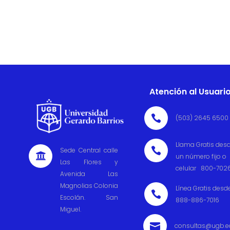
Atención al Usuari

(503) 2645 6500
Llama Gratis des

Sede Central calle

un número fijo o
Las Flores y
celular 800-702
Avenida Las
Magnolias Colonia
Línea Gratis desd

Escolán. San
888-886-7016
Miguel.

consultas@ugb.e