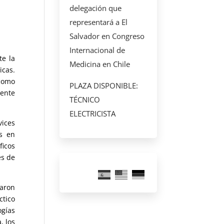
delegación que
representará a El
Salvador en Congreso
Internacional de
te la
Medicina en Chile
icas.
 como
PLAZA DISPONIBLE:
uente
TÉCNICO
ELECTRICISTA
vices
es en
ficos
es de
paron
ctico
ogías
, los