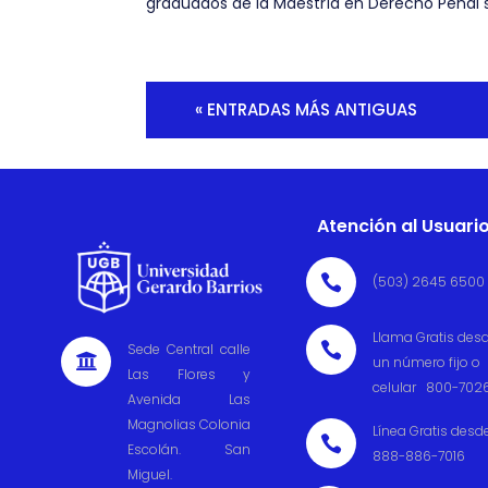
graduados de la Maestría en Derecho Penal s
« ENTRADAS MÁS ANTIGUAS
Atención al Usuari

(503) 2645 6500
Llama Gratis des

Sede Central calle

un número fijo o
Las Flores y
celular 800-702
Avenida Las
Magnolias Colonia
Línea Gratis desd

Escolán. San
888-886-7016
Miguel.