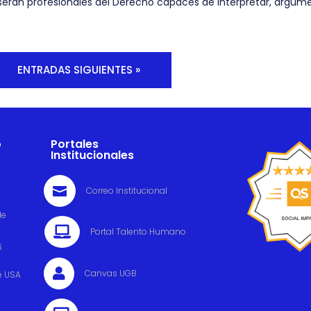
erán profesionales del Derecho capaces de interpretar, argument
ENTRADAS SIGUIENTES »
o
Portales
Institucionales

Correo Institucional
de

Portal Talento Humano
6

Canvas UGB
e USA