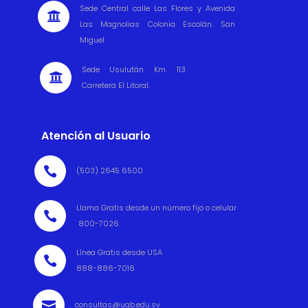
Sede Central calle Las Flores y Avenida

Las Magnolias Colonia Escolán. San
Miguel.
Sede Usulután Km. 113

Carretera El Litoral.
Atención al Usuario

(503) 2645 6500
Llama Gratis desde un número fijo o celular

800-7026
Línea Gratis desde USA

888-886-7016

consultas@ugb.edu.sv