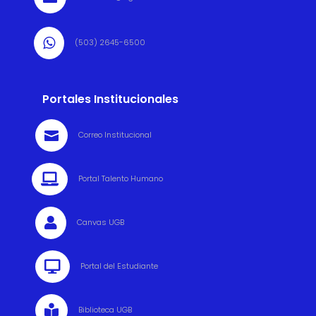

(503) 2645-6500
Portales Institucionales

Correo Institucional

Portal Talento Humano

Canvas UGB

Portal del Estudiante

Biblioteca UGB