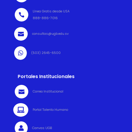
Línea Gratis desde USA

888-886-7016

consultas@ugb.edu.sv

(503) 2645-6500
Portales Institucionales

Correo Institucional

Portal Talento Humano

Canvas UGB