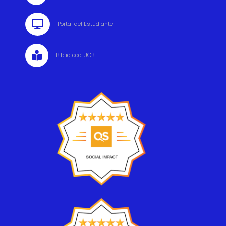

Portal del Estudiante

Biblioteca UGB