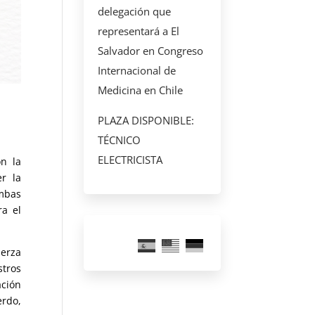
delegación que
representará a El
Salvador en Congreso
Internacional de
Medicina en Chile
PLAZA DISPONIBLE:
TÉCNICO
ELECTRICISTA
n la
r la
mbas
ra el
uerza
tros
ción
erdo,