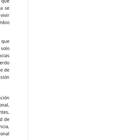
 que
za se
vivir
ambio
s que
 solo
ncias
uerdo
ce de
isión
ación
onal,
ntes,
ad de
ncia,
ional