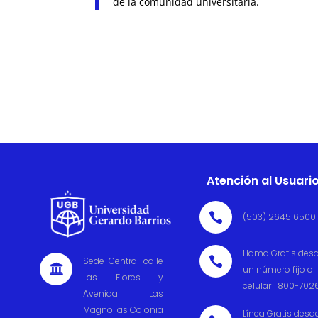
de la comunidad universitaria.
Atención al Usuari

(503) 2645 6500
Llama Gratis des

Sede Central calle

un número fijo o
Las Flores y
celular 800-702
Avenida Las
Magnolias Colonia
Línea Gratis desd