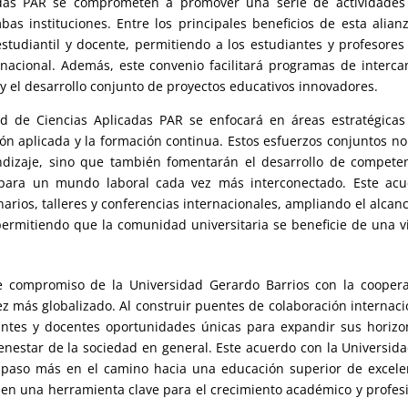
adas PAR se comprometen a promover una serie de actividades
as instituciones. Entre los principales beneficios de esta alian
tudiantil y docente, permitiendo a los estudiantes y profesores 
nacional. Además, este convenio facilitará programas de interc
y el desarrollo conjunto de proyectos educativos innovadores.
ad de Ciencias Aplicadas PAR se enfocará en áreas estratégica
ción aplicada y la formación continua. Estos esfuerzos conjuntos no
dizaje, sino que también fomentarán el desarrollo de compete
s para un mundo laboral cada vez más interconectado. Este ac
narios, talleres y conferencias internacionales, ampliando el alcan
permitiendo que la comunidad universitaria se beneficie de una v
rme compromiso de la Universidad Gerardo Barrios con la cooper
 más globalizado. Al construir puentes de colaboración internaci
antes y docentes oportunidades únicas para expandir sus horizo
ienestar de la sociedad en general. Este acuerdo con la Universid
 paso más en el camino hacia una educación superior de excele
e en una herramienta clave para el crecimiento académico y profes