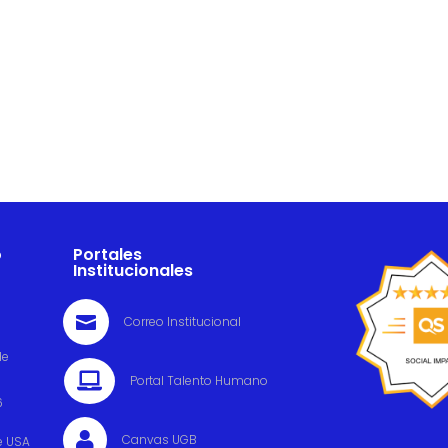
o
Portales
Institucionales

Correo Institucional
de

Portal Talento Humano
6

Canvas UGB
e USA