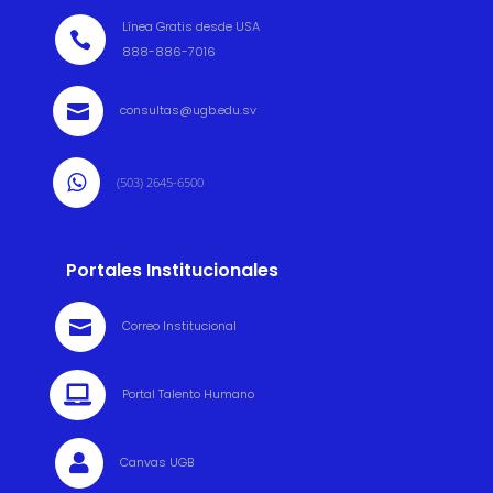
Línea Gratis desde USA

888-886-7016

consultas@ugb.edu.sv

(503) 2645-6500
Portales Institucionales

Correo Institucional

Portal Talento Humano

Canvas UGB