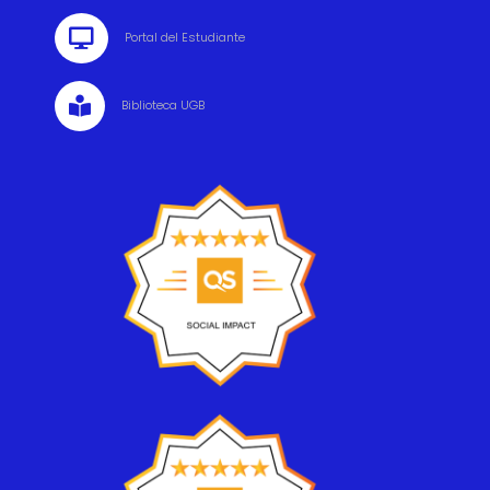

Portal del Estudiante

Biblioteca UGB