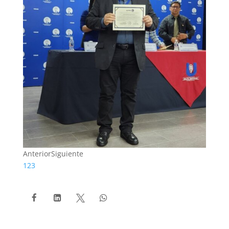
Anterior
Siguiente
1
2
3



