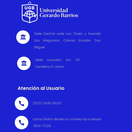
Sede Central calle Las Flores y Avenida

Las Magnolias Colonia Escolán. San
Miguel.
Sede Usulután Km. 113

Carretera El Litoral.
Atención al Usuario

(503) 2645 6500
Llama Gratis desde un número fijo o celular

800-7026