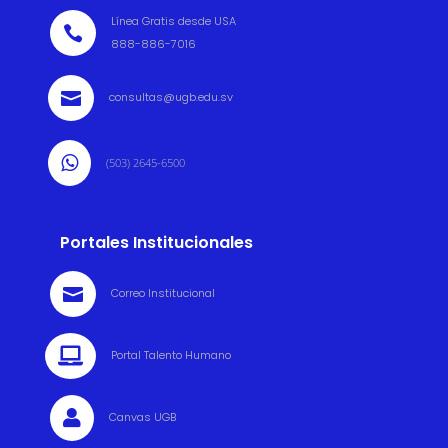
Línea Gratis desde USA

888-886-7016

consultas@ugb.edu.sv

(503) 2645-6500
Portales Institucionales

Correo Institucional

Portal Talento Humano

Canvas UGB