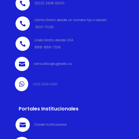

(503) 2645 6500
Llama Gratis desde un número fijo o celular

800-7026
Línea Gratis desde USA

888-886-7016

consultas@ugb.edu.sv

(503) 2645-6500
Portales Institucionales

Correo Institucional