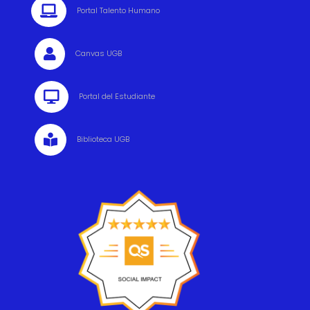

Portal Talento Humano

Canvas UGB

Portal del Estudiante

Biblioteca UGB