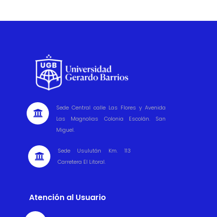
Sede Central calle Las Flores y Avenida

Las Magnolias Colonia Escolán. San
Miguel.
Sede Usulután Km. 113

Carretera El Litoral.
Atención al Usuario