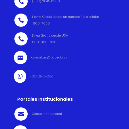

(503) 2645 6500
Llama Gratis desde un número fijo o celular

800-7026
Línea Gratis desde USA

888-886-7016

consultas@ugb.edu.sv

(503) 2645-6500
Portales Institucionales

Correo Institucional