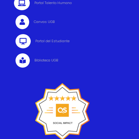

Portal Talento Humano

Canvas UGB

Portal del Estudiante

Biblioteca UGB