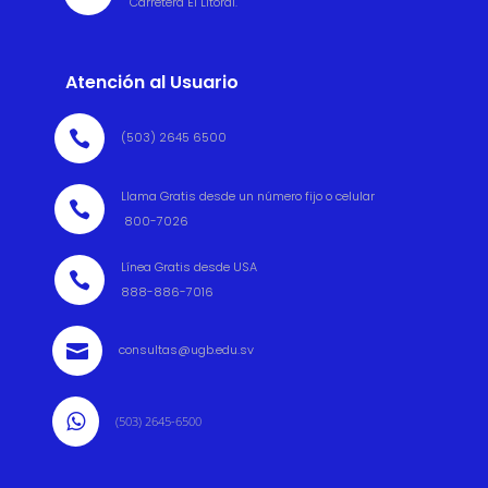
Carretera El Litoral.
Atención al Usuario

(503) 2645 6500
Llama Gratis desde un número fijo o celular

800-7026
Línea Gratis desde USA

888-886-7016

consultas@ugb.edu.sv

(503) 2645-6500