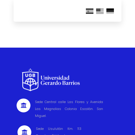
Sede Central calle Las Flores y Avenida

Las Magnolias Colonia Escolán. San
Miguel.
Sede Usulután Km. 113
