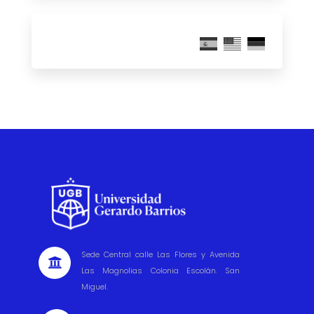
Sede Central calle Las Flores y Avenida

Las Magnolias Colonia Escolán. San
Miguel.