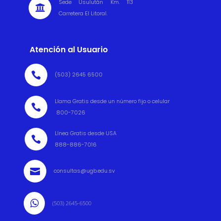
Sede Usulután Km. 113

Carretera El Litoral.
Atención al Usuario

(503) 2645 6500
Llama Gratis desde un número fijo o celular

800-7026
Línea Gratis desde USA

888-886-7016

consultas@ugb.edu.sv

(503) 2645-6500