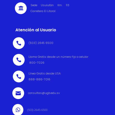
Sede Usulután Km. 113

Carretera El Litoral.
Atención al Usuario

(503) 2645 6500
Llama Gratis desde un número fijo o celular

800-7026
Línea Gratis desde USA

888-886-7016

consultas@ugb.edu.sv

(503) 2645-6500