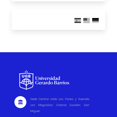
Sede Central calle Las Flores y Avenida

Las Magnolias Colonia Escolán. San
Miguel.