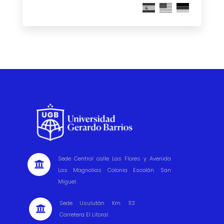
Sede Central calle Las Flores y Avenida

Las Magnolias Colonia Escolán. San
Miguel.
Sede Usulután Km. 113

Carretera El Litoral.