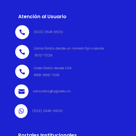
Atención al Usuario

(503) 2645 6500
Llama Gratis desde un número fijo o celular

800-7026
Línea Gratis desde USA

888-886-7016

consultas@ugb.edu.sv

(503) 2645-6500
Portales Institucionales