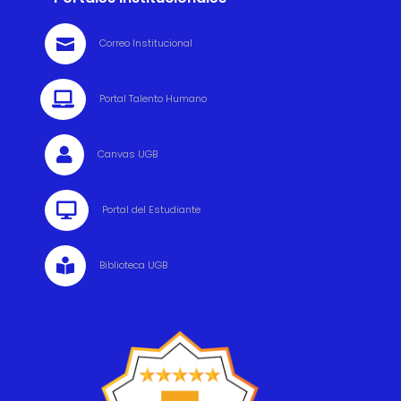

Correo Institucional

Portal Talento Humano

Canvas UGB

Portal del Estudiante

Biblioteca UGB