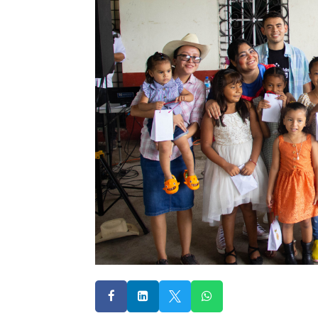



