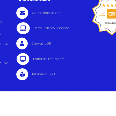

Correo Institucional
de

Portal Talento Humano
6

Canvas UGB
e USA

Portal del Estudiante
du.sv

Biblioteca UGB