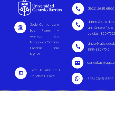

(503) 2645 6500
Llama Gratis des

Sede Central calle

un número fijo o
Las Flores y
celular 800-702
Avenida Las
Magnolias Colonia
Línea Gratis desd

Escolán. San
888-886-7016
Miguel.

consultas@ugb.e
Sede Usulután Km. 113

Carretera El Litoral.

(503) 2645-6500