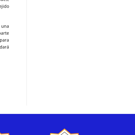
ejido
n una
parte
 para
edará