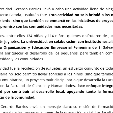
ersidad Gerardo Barrios llevó a cabo una actividad llena de aleg
Puerto Parada, Usulután Este.
Esta actividad no solo brindó a los 
miento, sino que también se enmarcó en las iniciativas de proye
compromiso con las comunidades más necesitadas.
ios, entre ellos 134 niñas y 114 niños, quienes disfrutaron de ju
 de juguetes.
La universidad, en colaboración con instituciones al
la Organización y Educación Empresarial Femenina de El Salva
ra enriquecer el desarrollo de los pequeños, pero también co
versidad y las comunidades.
vidad fue la recolección de juguetes, un esfuerzo conjunto de toda
daria no solo permitió llevar sonrisas a los niños, sino que tambi
munitarios, un proyecto multidisciplinario que desarrolla la Fac
 con la Facultad de Ciencias y Humanidades.
Este enfoque integ
 por contribuir al desarrollo local, apoyando tanto la forma
tar de la comunidad.
d Gerardo Barrios envía un mensaje claro: su misión de formaci
tegral de las personas a través de la proyección social. Las facult