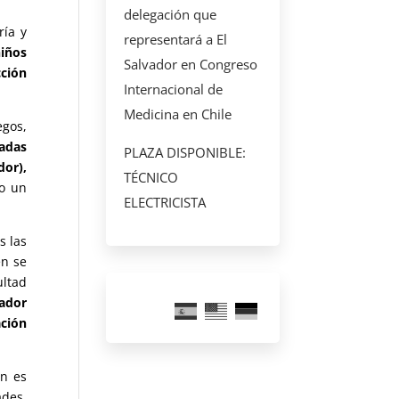
delegación que
ría y
representará a El
niños
Salvador en Congreso
cción
Internacional de
Medicina en Chile
egos,
iadas
PLAZA DISPONIBLE:
dor),
TÉCNICO
mo un
ELECTRICISTA
s las
én se
ultad
rador
ción
ón es
ades,