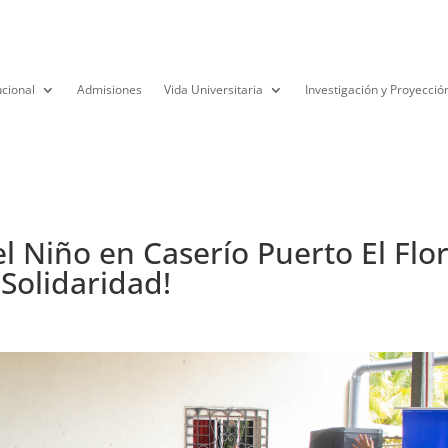
ucional
Admisiones
Vida Universitaria
Investigación y Proyecció
l Niño en Caserío Puerto El Flor
 Solidaridad!