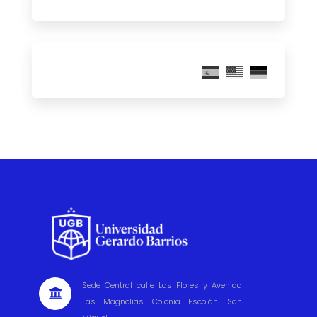
Sede Central calle Las Flores y Avenida

Las Magnolias Colonia Escolán. San