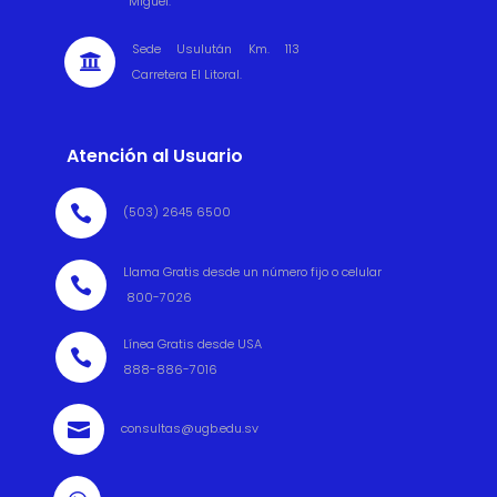
Miguel.
Sede Usulután Km. 113

Carretera El Litoral.
Atención al Usuario

(503) 2645 6500
Llama Gratis desde un número fijo o celular

800-7026
Línea Gratis desde USA

888-886-7016

consultas@ugb.edu.sv