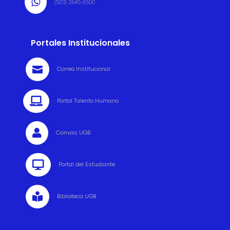

(503) 2645-6500
Portales Institucionales

Correo Institucional

Portal Talento Humano

Canvas UGB

Portal del Estudiante

Biblioteca UGB