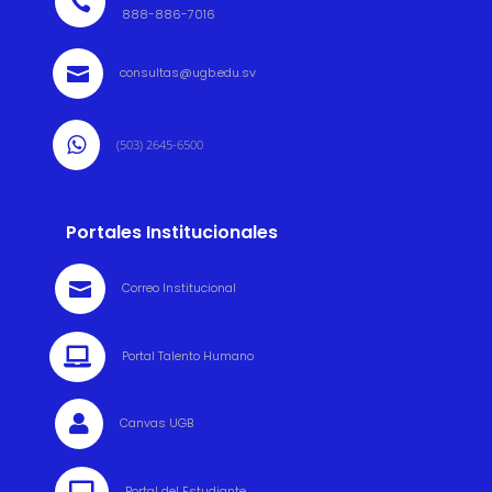

888-886-7016

consultas@ugb.edu.sv

(503) 2645-6500
Portales Institucionales

Correo Institucional

Portal Talento Humano

Canvas UGB

Portal del Estudiante