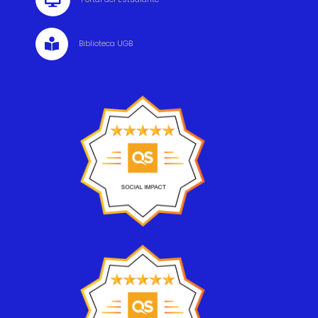

Biblioteca UGB