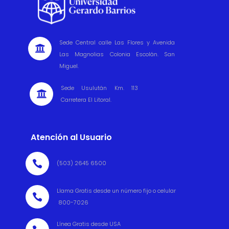
Sede Central calle Las Flores y Avenida

Las Magnolias Colonia Escolán. San
Miguel.
Sede Usulután Km. 113

Carretera El Litoral.
Atención al Usuario

(503) 2645 6500
Llama Gratis desde un número fijo o celular

800-7026
Línea Gratis desde USA