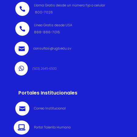
Llama Gratis desde un número fijo o celular

800-7026
Línea Gratis desde USA

888-886-7016

consultas@ugb.edu.sv

(503) 2645-6500
Portales Institucionales

Correo Institucional

Portal Talento Humano