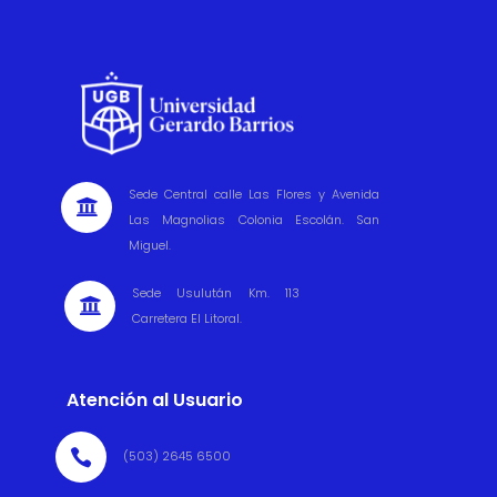
Sede Central calle Las Flores y Avenida

Las Magnolias Colonia Escolán. San
Miguel.
Sede Usulután Km. 113

Carretera El Litoral.
Atención al Usuario

(503) 2645 6500