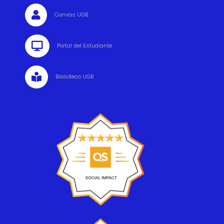

Canvas UGB

Portal del Estudiante

Biblioteca UGB