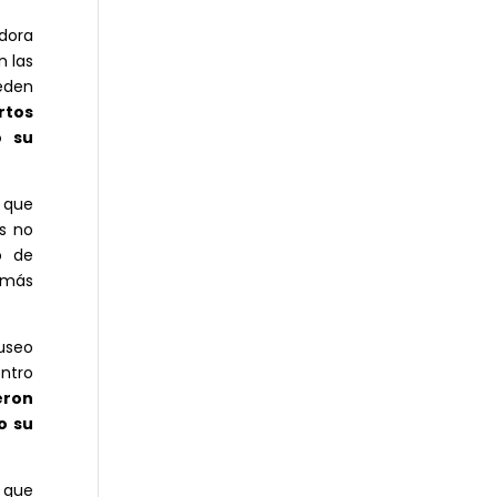
adora
n las
eden
rtos
o su
a que
es no
o de
 más
Museo
entro
eron
o su
 que