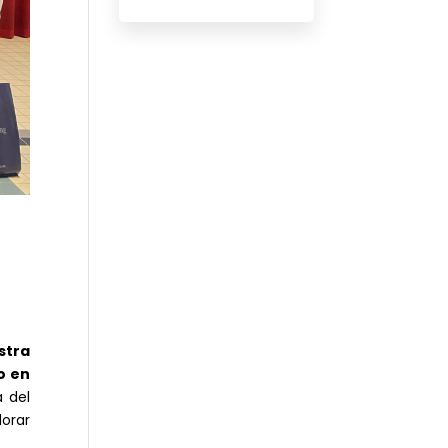
stra
o en
 del
orar