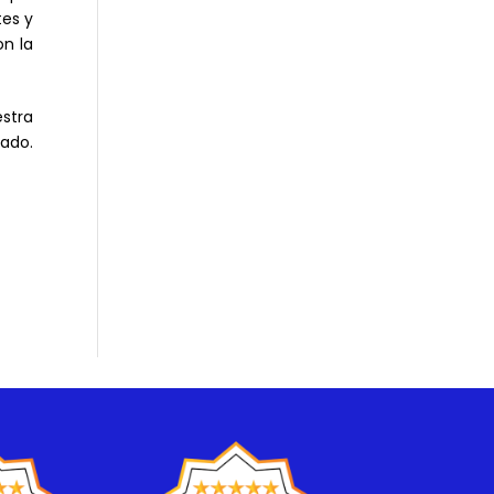
tes y
n la
estra
ado.