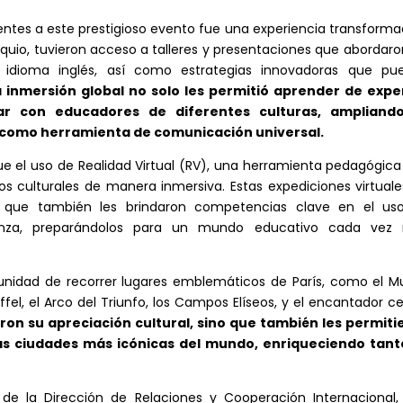
entes a este prestigioso evento fue una experiencia transform
oquio, tuvieron acceso a talleres y presentaciones que abordaro
 idioma inglés, así como estrategias innovadoras que pu
a inmersión global no solo les permitió aprender de expe
tar con educadores de diferentes culturas, ampliand
 como herramienta de comunicación universal.
e el uso de Realidad Virtual (RV), una herramienta pedagógic
nos culturales de manera inmersiva. Estas expediciones virtual
no que también les brindaron competencias clave en el us
anza, preparándolos para un mundo educativo cada vez
rtunidad de recorrer lugares emblemáticos de París, como el 
Eiffel, el Arco del Triunfo, los Campos Elíseos, y el encantador c
aron su apreciación cultural, sino que también les permiti
las ciudades más icónicas del mundo, enriqueciendo tant
o de la Dirección de Relaciones y Cooperación Internacional,