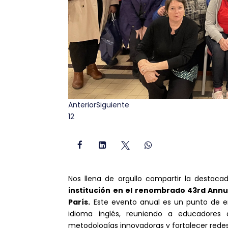
Anterior
Siguiente
1
2




Nos llena de orgullo compartir la destaca
institución en el renombrado 43rd Annu
París.
Este evento anual es un punto de en
idioma inglés, reuniendo a educadores 
metodologías innovadoras y fortalecer redes