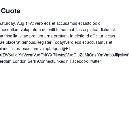
 Cuota
aturday, Aug 14At vero eos et accusamus et iusto odio
raesentium voluptatum deleniti.In hac habitasse platea dictumst.
a fringilla, vitae pretium urna pretium. In eleifend efficitur lectus
 vitae placerat tempus.Register Today!Vero eos et accusamus et
blanditiis praesentium voluptatqua.@ET-
50ZW50IjoiY3VycmVudF9kYXRlIiwic2V0dGluZ3MiOnsiYmVmb3JlIjoiI
erdam London BerlinConnectLinkedin Facebook Twitter