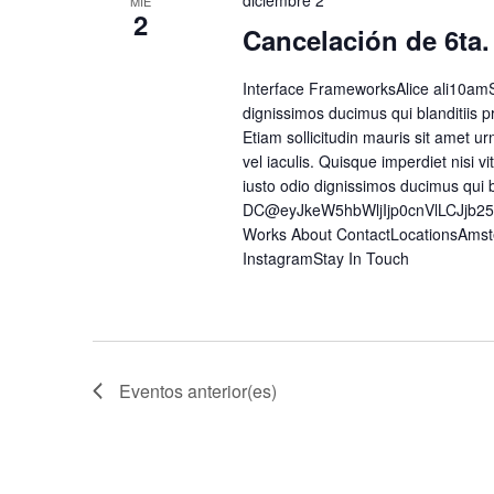
diciembre 2
MIÉ
2
Cancelación de 6ta.
Interface FrameworksAlice ali10amS
dignissimos ducimus qui blanditiis p
Etiam sollicitudin mauris sit amet urn
vel iaculis. Quisque imperdiet nisi
iusto odio dignissimos ducimus qui 
DC@eyJkeW5hbWljIjp0cnVlLCJjb2
Works About ContactLocationsAmst
InstagramStay In Touch
Eventos
anterior(es)