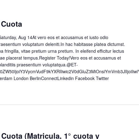
 Cuota
aturday, Aug 14At vero eos et accusamus et iusto odio
raesentium voluptatum deleniti.In hac habitasse platea dictumst.
a fringilla, vitae pretium urna pretium. In eleifend efficitur lectus
 vitae placerat tempus.Register Today!Vero eos et accusamus et
blanditiis praesentium voluptatqua.@ET-
50ZW50IjoiY3VycmVudF9kYXRlIiwic2V0dGluZ3MiOnsiYmVmb3JlIjoiI
erdam London BerlinConnectLinkedin Facebook Twitter
 Cuota (Matricula, 1° cuota y