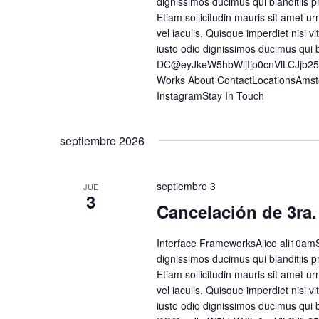
dignissimos ducimus qui blanditiis p
Etiam sollicitudin mauris sit amet urn
vel iaculis. Quisque imperdiet nisi
iusto odio dignissimos ducimus qui 
DC@eyJkeW5hbWljIjp0cnVlLCJjb2
Works About ContactLocationsAmst
InstagramStay In Touch
septiembre 2026
septiembre 3
JUE
3
Cancelación de 3ra.
Interface FrameworksAlice ali10amS
dignissimos ducimus qui blanditiis p
Etiam sollicitudin mauris sit amet urn
vel iaculis. Quisque imperdiet nisi
iusto odio dignissimos ducimus qui 