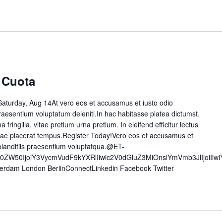
 Cuota
aturday, Aug 14At vero eos et accusamus et iusto odio
raesentium voluptatum deleniti.In hac habitasse platea dictumst.
a fringilla, vitae pretium urna pretium. In eleifend efficitur lectus
 vitae placerat tempus.Register Today!Vero eos et accusamus et
blanditiis praesentium voluptatqua.@ET-
50ZW50IjoiY3VycmVudF9kYXRlIiwic2V0dGluZ3MiOnsiYmVmb3JlIjoiI
erdam London BerlinConnectLinkedin Facebook Twitter