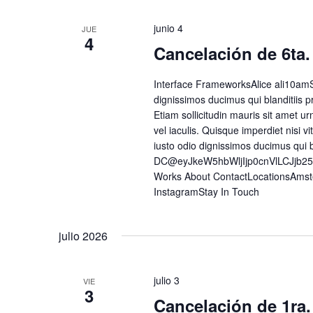
junio 4
JUE
4
Cancelación de 6ta.
Interface FrameworksAlice ali10amS
dignissimos ducimus qui blanditiis p
Etiam sollicitudin mauris sit amet urn
vel iaculis. Quisque imperdiet nisi
iusto odio dignissimos ducimus qui 
DC@eyJkeW5hbWljIjp0cnVlLCJjb2
Works About ContactLocationsAmst
InstagramStay In Touch
julio 2026
julio 3
VIE
3
Cancelación de 1ra.