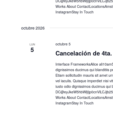
DC@eyJkeW5hbWljIjp0cnVlLCJjb2
Works About ContactLocationsAmst
InstagramStay In Touch
octubre 2026
octubre 5
LUN
5
Cancelación de 4ta.
Interface FrameworksAlice ali10amS
dignissimos ducimus qui blanditiis p
Etiam sollicitudin mauris sit amet urn
vel iaculis. Quisque imperdiet nisi
iusto odio dignissimos ducimus qui 
DC@eyJkeW5hbWljIjp0cnVlLCJjb2
Works About ContactLocationsAmst
InstagramStay In Touch