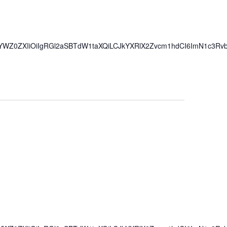
iwiYWZ0ZXIiOiIgRGl2aSBTdW1taXQiLCJkYXRlX2Zvcm1hdCI6ImN1c3Rv