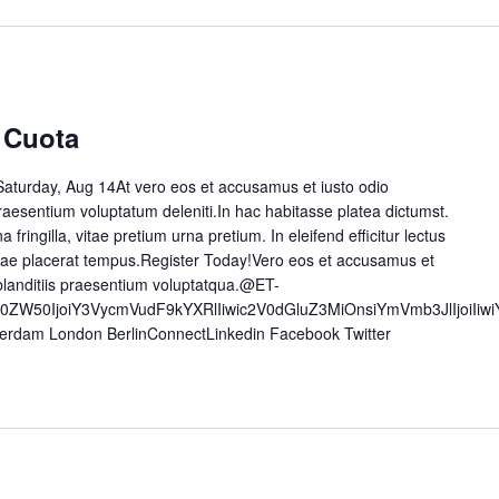
 Cuota
aturday, Aug 14At vero eos et accusamus et iusto odio
raesentium voluptatum deleniti.In hac habitasse platea dictumst.
a fringilla, vitae pretium urna pretium. In eleifend efficitur lectus
 vitae placerat tempus.Register Today!Vero eos et accusamus et
blanditiis praesentium voluptatqua.@ET-
50ZW50IjoiY3VycmVudF9kYXRlIiwic2V0dGluZ3MiOnsiYmVmb3JlIjoiI
erdam London BerlinConnectLinkedin Facebook Twitter