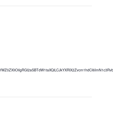
iwiYWZ0ZXIiOiIgRGl2aSBTdW1taXQiLCJkYXRlX2Zvcm1hdCI6ImN1c3Rv