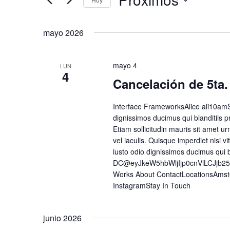
Selecciona
la
mayo 2026
fecha.
mayo 4
LUN
4
Cancelación de 5ta.
Interface FrameworksAlice ali10amS
dignissimos ducimus qui blanditiis p
Etiam sollicitudin mauris sit amet urn
vel iaculis. Quisque imperdiet nisi
iusto odio dignissimos ducimus qui 
DC@eyJkeW5hbWljIjp0cnVlLCJjb2
Works About ContactLocationsAmst
InstagramStay In Touch
junio 2026