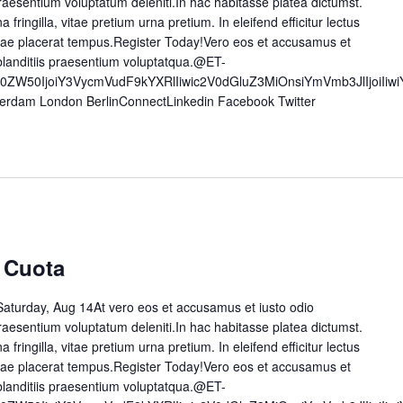
raesentium voluptatum deleniti.In hac habitasse platea dictumst.
a fringilla, vitae pretium urna pretium. In eleifend efficitur lectus
 vitae placerat tempus.Register Today!Vero eos et accusamus et
blanditiis praesentium voluptatqua.@ET-
50ZW50IjoiY3VycmVudF9kYXRlIiwic2V0dGluZ3MiOnsiYmVmb3JlIjoiI
erdam London BerlinConnectLinkedin Facebook Twitter
 Cuota
aturday, Aug 14At vero eos et accusamus et iusto odio
raesentium voluptatum deleniti.In hac habitasse platea dictumst.
a fringilla, vitae pretium urna pretium. In eleifend efficitur lectus
 vitae placerat tempus.Register Today!Vero eos et accusamus et
blanditiis praesentium voluptatqua.@ET-