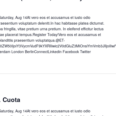
aturday, Aug 14At vero eos et accusamus et iusto odio
raesentium voluptatum deleniti.In hac habitasse platea dictumst.
a fringilla, vitae pretium urna pretium. In eleifend efficitur lectus
 vitae placerat tempus.Register Today!Vero eos et accusamus et
blanditiis praesentium voluptatqua.@ET-
50ZW50IjoiY3VycmVudF9kYXRlIiwic2V0dGluZ3MiOnsiYmVmb3JlIjoiI
erdam London BerlinConnectLinkedin Facebook Twitter
. Cuota
aturday, Aug 14At vero eos et accusamus et iusto odio