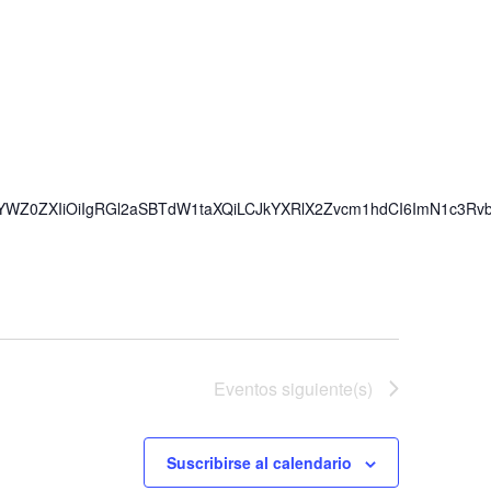
iwiYWZ0ZXIiOiIgRGl2aSBTdW1taXQiLCJkYXRlX2Zvcm1hdCI6ImN1c3Rv
Eventos
siguiente(s)
Suscribirse al calendario