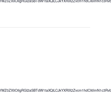
iwiYWZ0ZXIiOiIgRGl2aSBTdW1taXQiLCJkYXRlX2Zvcm1hdCI6ImN1c3Rv
iwiYWZ0ZXIiOiIgRGl2aSBTdW1taXQiLCJkYXRlX2Zvcm1hdCI6ImN1c3Rv