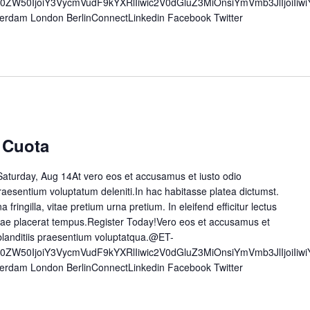
50ZW50IjoiY3VycmVudF9kYXRlIiwic2V0dGluZ3MiOnsiYmVmb3JlIjoiI
erdam London BerlinConnectLinkedin Facebook Twitter
 Cuota
aturday, Aug 14At vero eos et accusamus et iusto odio
raesentium voluptatum deleniti.In hac habitasse platea dictumst.
a fringilla, vitae pretium urna pretium. In eleifend efficitur lectus
 vitae placerat tempus.Register Today!Vero eos et accusamus et
blanditiis praesentium voluptatqua.@ET-
50ZW50IjoiY3VycmVudF9kYXRlIiwic2V0dGluZ3MiOnsiYmVmb3JlIjoiI
erdam London BerlinConnectLinkedin Facebook Twitter