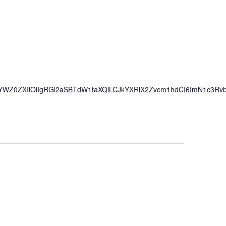
iwiYWZ0ZXIiOiIgRGl2aSBTdW1taXQiLCJkYXRlX2Zvcm1hdCI6ImN1c3Rv