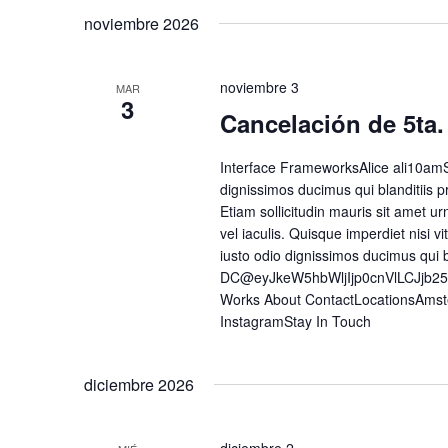
noviembre 2026
noviembre 3
MAR
3
Cancelación de 5ta.
Interface FrameworksAlice ali10amS
dignissimos ducimus qui blanditiis p
Etiam sollicitudin mauris sit amet urn
vel iaculis. Quisque imperdiet nisi
iusto odio dignissimos ducimus qui 
DC@eyJkeW5hbWljIjp0cnVlLCJjb2
Works About ContactLocationsAmst
InstagramStay In Touch
diciembre 2026