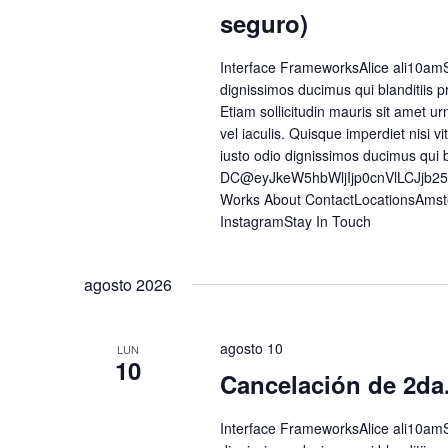
seguro)
Interface FrameworksAlice ali10amS
dignissimos ducimus qui blanditiis p
Etiam sollicitudin mauris sit amet urn
vel iaculis. Quisque imperdiet nisi
iusto odio dignissimos ducimus qui 
DC@eyJkeW5hbWljIjp0cnVlLCJjb2
Works About ContactLocationsAmst
InstagramStay In Touch
agosto 2026
agosto 10
LUN
10
Cancelación de 2da
Interface FrameworksAlice ali10amS