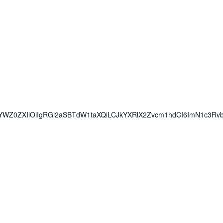
iwiYWZ0ZXIiOiIgRGl2aSBTdW1taXQiLCJkYXRlX2Zvcm1hdCI6ImN1c3Rv