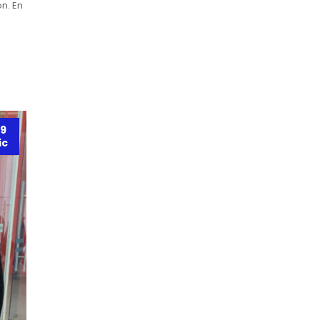
n. En
9
ic