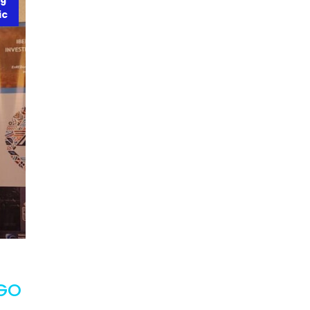
9
ic
AGO