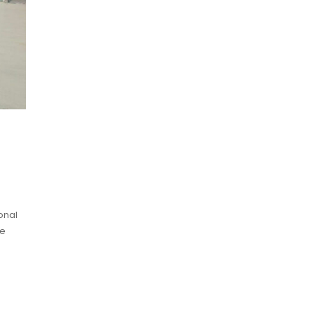
onal
de